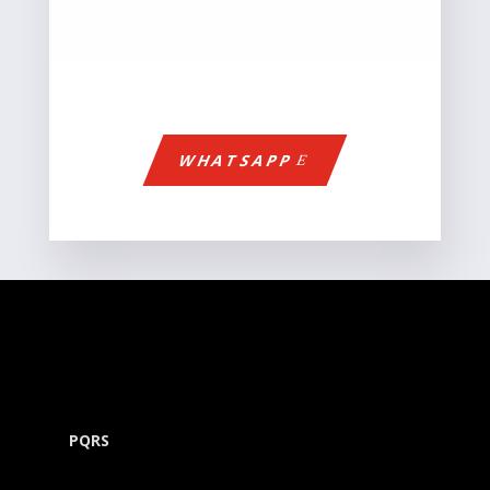
WHATSAPP
PQRS